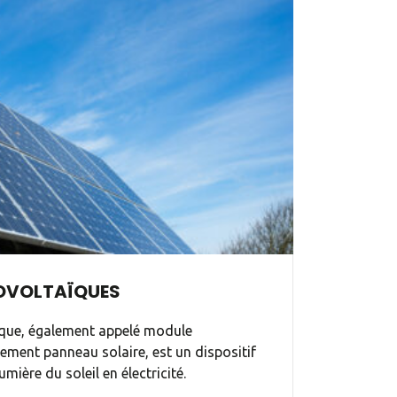
OVOLTAÏQUES
que, également appelé module
ment panneau solaire, est un dispositif
mière du soleil en électricité.