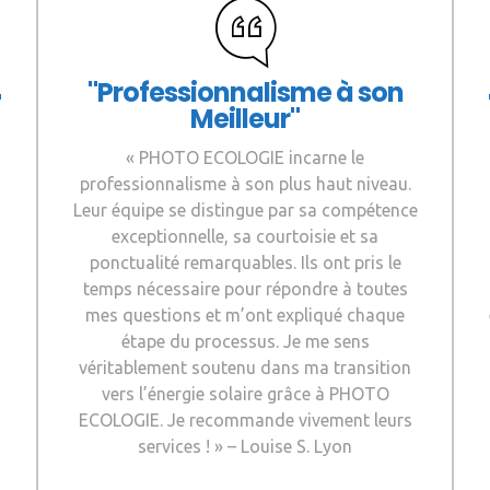
"Professionnalisme à son
"
Meilleur"
« PHOTO ECOLOGIE incarne le
professionnalisme à son plus haut niveau.
Leur équipe se distingue par sa compétence
exceptionnelle, sa courtoisie et sa
ponctualité remarquables. Ils ont pris le
temps nécessaire pour répondre à toutes
mes questions et m’ont expliqué chaque
étape du processus. Je me sens
véritablement soutenu dans ma transition
vers l’énergie solaire grâce à PHOTO
ECOLOGIE. Je recommande vivement leurs
services ! » – Louise S. Lyon