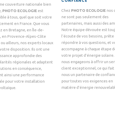
CONFIANCE
ne couverture nationale bien
Chez
PHOTO ECOLOGIE
nos c
e,
PHOTO ECOLOGIE
est
ne sont pas seulement des
ble à tous, quel que soit votre
partenaires, mais aussi des am
cement en France. Que vous
Notre équipe dévouée est touj
ez en Bretagne, en Île-de-
l’écoute de vos besoins, prête
, en Provence-Alpes-Côte
répondre à vos questions, et v
 ou ailleurs, nos experts locaux
accompagne à chaque étape d
votre disposition. Ils ont une
votre projet d’énergie solaire
ssance approfondie des
nous engageons à offrir un ser
ularités régionales et adaptent
client exceptionnel, ce qui fait
lutions en conséquence,
nous un partenaire de confian
nt ainsi une performance
pour toutes vos exigences en
le pour votre installation
matière d’énergie renouvelabl
oltaïque.