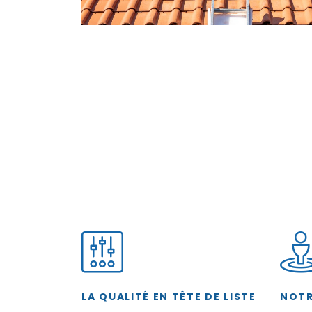
LA QUALITÉ EN TÊTE DE LISTE
NOTR