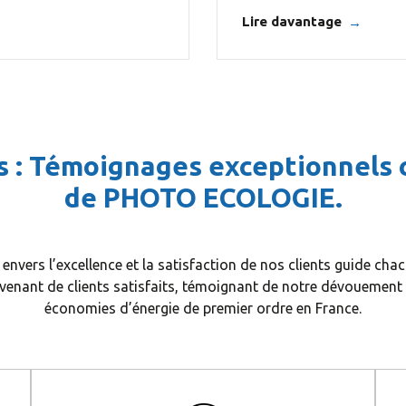
Lire davantage
ts : Témoignages exceptionnels 
de PHOTO ECOLOGIE.
envers l’excellence et la satisfaction de nos clients guide cha
enant de clients satisfaits, témoignant de notre dévouement à
économies d’énergie de premier ordre en France.