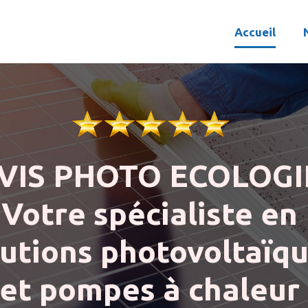
Accueil
VIS PHOTO ECOLOGI
Votre spécialiste en
lutions photovoltaïq
et pompes à chaleur