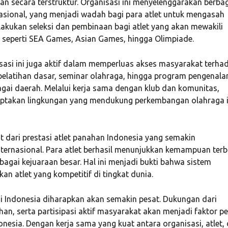
secara terstruktur. Organisasi ini menyelenggarakan berba
nasional, yang menjadi wadah bagi para atlet untuk mengasah
elakukan seleksi dan pembinaan bagi atlet yang akan mewakili
l seperti SEA Games, Asian Games, hingga Olimpiade.
sasi ini juga aktif dalam memperluas akses masyarakat terha
 pelatihan dasar, seminar olahraga, hingga program pengenala
agai daerah. Melalui kerja sama dengan klub dan komunitas,
ptakan lingkungan yang mendukung perkembangan olahraga i
t dari prestasi atlet panahan Indonesia yang semakin
ernasional. Para atlet berhasil menunjukkan kemampuan terb
oining Consulting
«Consulting WordPress
gai kejuaraan besar. Hal ini menjadi bukti bahwa sistem
 ran a project
Theme is the way to go for
 atlet yang kompetitif di tingkat dunia.
nt software
financial institutions. We
 Indonesia diharapkan akan semakin pesat. Dukungan dari
e U.S. and worked
take pride in being a
ihan, serta partisipasi aktif masyarakat akan menjadi faktor p
ng and
transparent and
ia. Dengan kerja sama yang kuat antara organisasi, atlet,