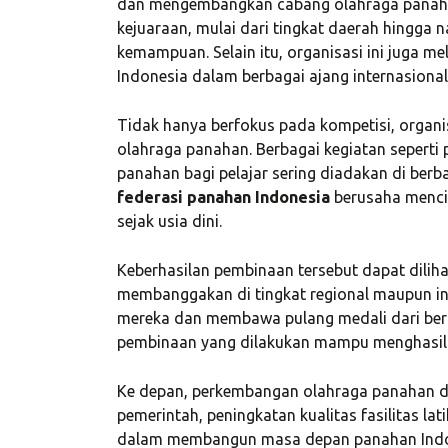
dan mengembangkan cabang olahraga panahan 
kejuaraan, mulai dari tingkat daerah hingga 
kemampuan. Selain itu, organisasi ini juga m
Indonesia dalam berbagai ajang internasiona
Tidak hanya berfokus pada kompetisi, organi
olahraga panahan. Berbagai kegiatan seperti
panahan bagi pelajar sering diadakan di berb
federasi panahan Indonesia
berusaha menci
sejak usia dini.
Keberhasilan pembinaan tersebut dapat diliha
membanggakan di tingkat regional maupun int
«Prior to j
mereka dan membawa pulang medali dari berba
WP, Bianca
pembinaan yang dilakukan mampu menghasilkan
manageme
Ke depan, perkembangan olahraga panahan di
firm in th
pemerintah, peningkatan kualitas fasilitas lat
in consulti
dalam membangun masa depan panahan Indones