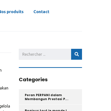
kawijitu
slot gacor
rtp slot
Nos produits
Contact
n
Categories
takan
Peran PERPANI dalam
Membangun Prestasi P...
gelola
Bonjour tout le monde !