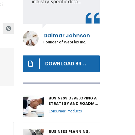
industry-specific deta...
inv
si
Dalmar Johnson
Founder of WebFlex Inc.
DOWNLOAD BROCHURE
BUSINESS DEVELOPING A
STRATEGY AND ROADM...
Consumer Products
BUSINESS PLANNING,