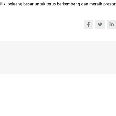
...
perfection orien...
iki peluang besar untuk terus berkembang dan meraih presta
d S. Morris
Victoria Porter
 Entavo LLC
CTO at Smarty PTY