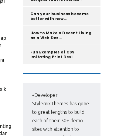
gai
Can your business become
better with new...
How to Make a Decent Living
dap
as a Web Des...
n
Fun Examples of CSS
Imitating Print Desi...
ni
aik
«Developer
«Pri
StylemixThemes has gone
WP,
to great lengths to build
man
each of their 30+ demo
fir
enting
sites with attention to
in 
 dan